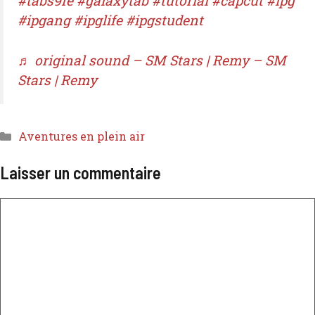
#tabs9fe
#galaxytab
#tutorial
#capcut
#ipg
#ipgang
#ipglife
#ipgstudent
♬ original sound – SM Stars | Remy – SM
Stars | Remy
Aventures en plein air
Laisser un commentaire